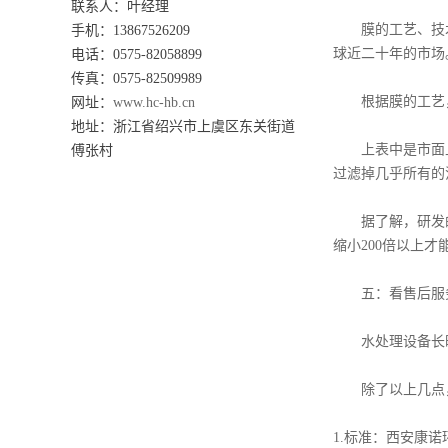
联系人：叶经理
膜的工艺、技术决
手机：13867526209
球近二十年的市场
电话：0575-82058899
传真：0575-82509989
根据膜的工艺，市
网址：
www.hc-hb.cn
地址：
浙江省绍兴市上虞区东关街道
上表中是市面上已
傅张村
过滤掉几乎所有的
据了解，研发的超越
缩小200倍以上才
五：看售后服
水处理设备长时
除了以上几点，
1.标准：西安康