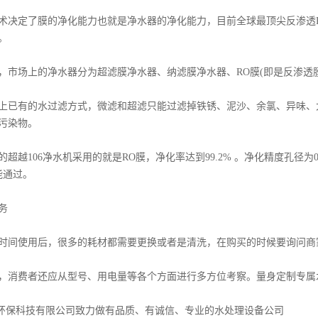
定了膜的净化能力也就是净水器的净化能力，目前全球最顶尖反渗透R
。
场上的净水器分为超滤膜净水器、纳滤膜净水器、RO膜(即是反渗透膜
有的水过滤方式，微滤和超滤只能过滤掉铁锈、泥沙、余氯、异味、大分
污染物。
106净水机采用的就是RO膜，净化率达到99.2% 。净化精度孔径为0.00
能通过。
务
间使用后，很多的耗材都需要更换或者是清洗，在购买的时候要询问商
消费者还应从型号、用电量等各个方面进行多方位考察。量身定制专属
诺环保科技有限公司致力做有品质、有诚信、专业的水处理设备公司