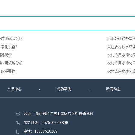
备应用现状对比
污水处理设备篇
水净化设备？
关注农村饮水环
理器简介
农村饮用水净化
和应用领域分析
农村饮用水净化
备的重要性
农村饮用水净化
产品中心
成功案例
新闻动态
地址 ：浙江省绍兴市上虞区东关街道傅张村
服务热线：0575-82058899
电话：13867526209