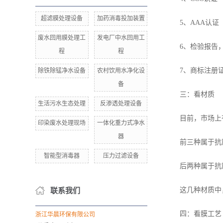
超滤膜处理设备
加药消毒投加装置
5、AAA认证
废水回用膜处理工
发电厂中水回用工
6、检验报告，(
程
程
7、商标注册证
除铁除锰净水设备
农村饮用水净化设
备
三：看材质
生活污水生态处理
反渗透处理设备
目前，市场上有不
印染废水处理现场
一体化重力式净水
器
前三种属于抗压性
智能型消毒器
压力过滤设备
后两种属于抗压性
联系我们
这几种材质中，抗
四：看膜工艺
浙江华晨环保有限公司