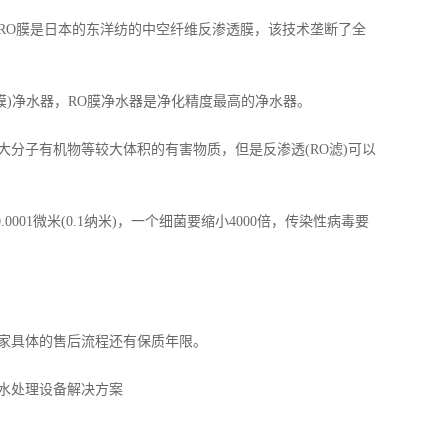
O膜是日本的东洋纺的中空纤维反渗透膜，该技术垄断了全
)净水器，RO膜净水器是净化精度最高的净水器。
子有机物等较大体积的有害物质，但是反渗透(RO滤)可以
01微米(0.1纳米)，一个细菌要缩小4000倍，传染性病毒要
家具体的售后流程还有保质年限。
水处理设备解决方案