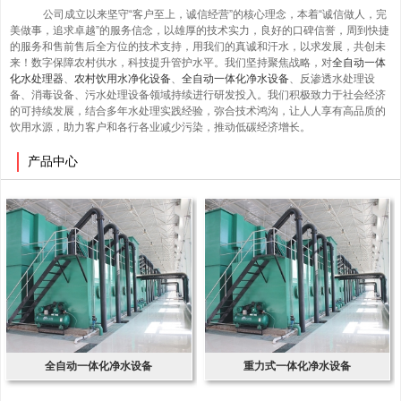
公司成立以来坚守“客户至上，诚信经营”的核心理念，本着“诚信做人，完
美做事，追求卓越”的服务信念，以雄厚的技术实力，良好的口碑信誉，周到快捷
的服务和售前售后全方位的技术支持，用我们的真诚和汗水，以求发展，共创未
来！数字保障农村供水，科技提升管护水平。我们坚持聚焦战略，对
全自动一体
化水处理器
、
农村饮用水净化设备
、
全自动一体化净水设备
、反渗透水处理设
备、消毒设备、污水处理设备领域持续进行研发投入。
我们积极致力于社会经济
的可持续发展，结合多年水处理实践经验，弥合技术鸿沟，让人人享有高品质的
饮用水源，助力客户和各行各业减少污染，推动低碳经济增长。
产品中心
全自动一体化净水设备
重力式一体化净水设备