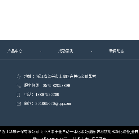
产品中心
成功案例
新闻动态
地址 ：浙江省绍兴市上虞区东关街道傅张村
服务热线：0575-82058899
电话：13867526209
邮箱：291865026@qq.com
hc-hb.cn/ 浙江华晨环保有限公司 专业从事于
全自动一体化水处理器
,
农村饮用水净化设备
,
全自